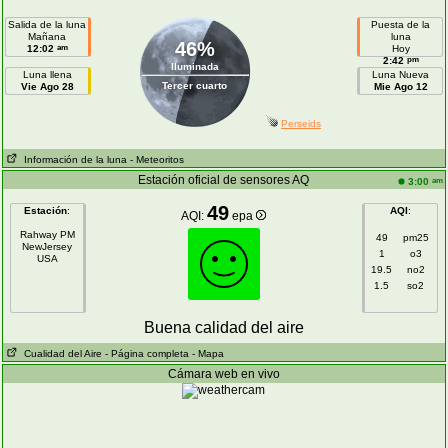
Salida de la luna
Puesta de la
Mañana
luna
46%
am
12:02
Hoy
pm
2:42
Iluminada
Luna llena
Luna Nueva
Tercer cuarto
Vie Ago 28
Mie Ago 12
Perseids
Información de la luna
- Meteoritos
Estación oficial de sensores AQ
am
3:00
49
Estación
:
AQI
:
AQI:
epa
Rahway PM
49
pm25
NewJersey
1
o3
USA
19.5
no2
1.5
so2
Buena calidad del aire
Cualidad del Aire
- Página completa
- Mapa
Cámara web en vivo