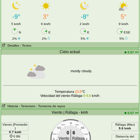
-9°
3°
-8°
5°
5 km/h
6 km/h
2 km/h
9 km/h
N
E
E
ESE
2%
2%
5%
5%
Detalles
- Textos
Cielo actual
am
5:57
mostly cloudy.
Temperatura
23.5
°C
Velocidad del viento-Ráfaga
0-9.6
km/h
Historia
- Terremoto
- Tormenta de rayos
Viento | Ráfaga - kmh
am
5:57
N
Viento (Promedio
Ráfaga (Max)
NNO
NNE
)
NO
NE
9.6 kmh
0
6
0.7 kmh
ONO
ENE
0 Bft
Distancia del
Viento
Ráfaga
O
E