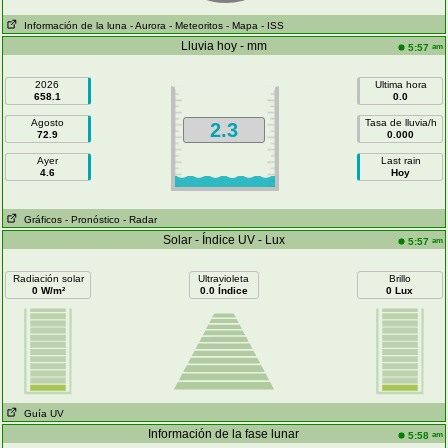
Información de la luna
- Aurora
- Meteoritos
- Mapa
- ISS
Lluvia hoy - mm
am
5:57
2026
Ultima hora
658.1
0.0
Agosto
Tasa de lluvia/h
2.3
72.9
0.000
Ayer
Last rain
4.6
Hoy
Gráficos
- Pronóstico
- Radar
Solar - Índice UV - Lux
am
5:57
Radiación solar
Ultravioleta
Brillo
0 W/m²
0.0 Índice
0 Lux
Guía UV
Información de la fase lunar
am
5:58