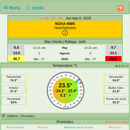
Menú
Inicio
°F
5:58:19 am
Jue Ago 6, 2026
NOAA-NWS
Heat Advisory
Max Viento | Ráfaga - kmh
6.4
9.7
12:21 am
Hoy
12:21 am
14.5
24.1
2
Agosto
3
46.7
69.2
Mar , 17
2026
Mar , 17
Temperatura °C
am
5:57
20
19
21
Fahrenheit
Sensación
18
22
74.3°
24.0°
17
23
16
23.5°
24
15
25
Interior
Bulbo húm.
↑
24.2°
↓
23.4°
14
26
27.0°
21.8°
13
27
0.1°
↗
12
28
Humedad
Punto de rocío
11
29
82%
20.2°
10
30
|
9
31
8
32
Gráficos
- Pronóstico
Pronóstico
Desconectado
Por la noche
Mañana
Mañana por la noche
Miércoles