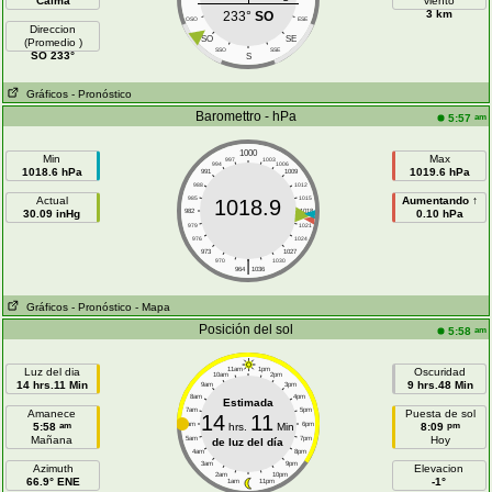
Calma
viento
3 km
233°
SO
OSO
ESE
Direccion
SO
SE
(Promedio )
SSO
SSE
SO 233°
S
Gráficos
- Pronóstico
Baromettro - hPa
am
5:57
1000
Min
Max
997
1003
994
1006
1018.6 hPa
1019.6 hPa
991
1009
988
1012
Actual
985
1015
Aumentando ↑
1018.9
30.09 inHg
982
1018
0.10 hPa
979
1021
976
1024
973
1027
|
970
1030
964
1036
Gráficos
- Pronóstico
- Mapa
Posición del sol
am
5:58
Luz del dia
11am
1pm
Oscuridad
10am
2pm
14 hrs.11 Min
9 hrs.48 Min
9am
3pm
8am
4pm
Estimada
7am
5pm
Amanece
Puesta de sol
14
11
am
pm
5:58
6am
hrs.
Min
6pm
8:09
Mañana
Hoy
5am
7pm
de luz del día
4am
8pm
3am
9pm
Azimuth
Elevacion
2am
10pm
66.9° ENE
-1°
1am
11pm