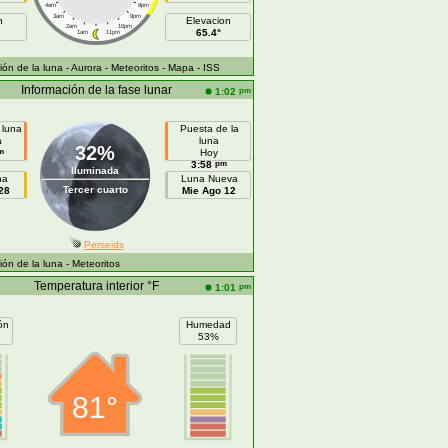
4am
8pm
3am
9pm
h
Elevacion
2am
10pm
65.4°
1am
11pm
ón de la luna
- Aurora
- Meteoritos
- Mapa
- ISS
Información de la fase lunar
pm
1:02
 luna
Puesta de la
a
luna
32%
m
Hoy
pm
3:58
Iluminada
na
Luna Nueva
Tercer cuarto
28
Mie Ago 12
Perseids
ón de la luna
- Meteoritos
Temperatura interior °F
pm
1:01
ón
Humedad
53%
81°