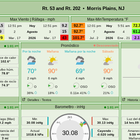
Rt. 53 and Rt. 202 • Morris Plains, NJ
Max Viento | Ráfaga - mph
Max-MinTemperatura °F
.5
9.2
92.7°
72.
12:51 pm
Hoy
12:51 pm
12:01 pm
Hoy
5:51 am
9
15
92.7°
61.
2
Agosto
3
7
Agosto
4
29
43
101.7°
2.1
Mar , 17
2026
Mar , 17
Jul , 2
2026
Ene , 21
Pronóstico
Desconectado
pm
1:01
Por la noche
Mañana
Mañana por la noche
Sábado
ice de calor
102.6°
70°
90°
69°
90°
ulbo húm.
78.8°
2 mph
6 mph
4 mph
9 mph
to de rocío
74.3°
O
O
OSO
OSO
36%
18%
0.11in 41%
21%
Detalles
- Textos
Historia
Baromettro - inHg
pm
pm
1:01
1:01
29.5
faga (Max)
Min
Max
Luz del d
9.2 mph
30.08 inHg
30.13 inHg
14 hrs.09
29.0
30.0
stancia del
Actual
Cayendo ↓
Amanec
30.08
a
viento
1018.6 hPa
28.5
30.5
-0.020 inHg
5:59
3 mi
Mañan