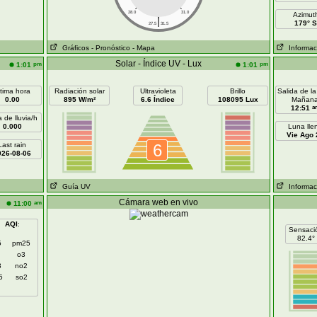
28.0
31.0
Azimut
|
179° S
27.5
31.5
Gráficos
- Pronóstico
- Mapa
Informaci
Solar - Índice UV - Lux
pm
pm
1:01
1:01
ltima hora
Radiación solar
Ultravioleta
Brillo
Salida de la
0.00
895 W/m²
6.6 Índice
108095 Lux
Mañan
a
12:51
 de lluvia/h
0.000
Luna lle
Vie Ago 
Last rain
6
026-08-06
Guía UV
Informaci
Cámara web en vivo
am
11:00
AQI
:
Sensaci
82.4°
5
pm25
o3
3
no2
5
so2