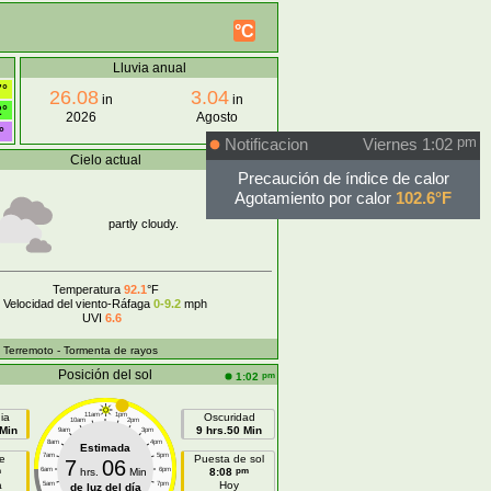
°C
Lluvia anual
7°
26.08
3.04
in
in
2°
2026
Agosto
°
Notificacion
Viernes 1:02
pm
Cielo actual
pm
1:01
Precaución de índice de calor
Agotamiento por calor
102.6°F
partly cloudy.
Temperatura
92.1
°F
Velocidad del viento-Ráfaga
0-9.2
mph
UVI
6.6
- Terremoto
- Tormenta de rayos
Posición del sol
pm
1:02
ia
11am
1pm
Oscuridad
10am
2pm
 Min
9 hrs.50 Min
9am
3pm
8am
4pm
Estimada
7am
5pm
e
Puesta de sol
7
06
m
pm
6am
hrs.
Min
6pm
8:08
a
Hoy
5am
7pm
de luz del día