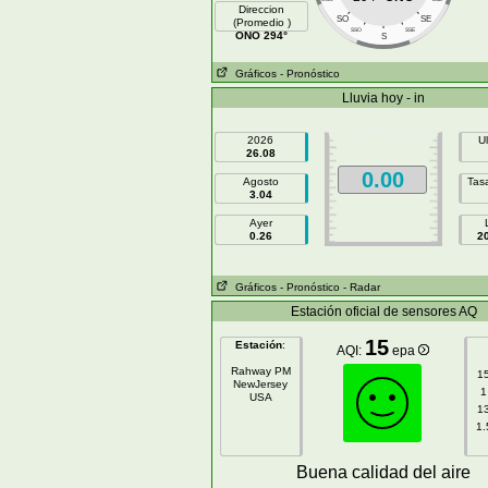
Direccion
SO
SE
(Promedio )
SSO
SSE
ONO 294°
S
Gráficos
- Pronóstico
Lluvia hoy - in
2026
U
26.08
0.00
Agosto
Tasa
3.04
Ayer
0.26
2
Gráficos
- Pronóstico
- Radar
Estación oficial de sensores AQ
15
Estación
:
AQI:
epa
Rahway PM
1
NewJersey
1
USA
1
1.
Buena calidad del aire