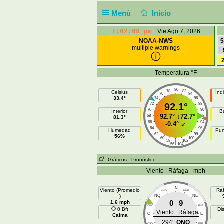
Menú
Inicio
1:02:08 pm
Vie Ago 7, 2026
NOAA-NWS
5
multiple warnings
Temperatura °F
80
78
82
Celsius
Índ
76
84
33.4°
74
86
72
92.1°
88
70
90
Interior
B
↑
92.7°
↓
72.7°
68
92
81.3°
66
94
-0.4°
↙
64
96
Humedad
Pun
62
98
56%
60
100
|
58
102
56
104
Gráficos
- Pronóstico
Viento | Ráfaga - mph
N
Viento (Promedio
Rá
NNO
NNE
)
NO
NE
0
9
1.6 mph
ONO
ENE
0 Bft
Di
Viento
Ráfaga
O
E
Calma
294°
ONO
OSO
ESE