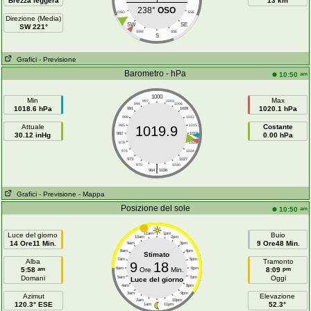
Brezza leggera
13 km
238°
OSO
OSO
ESE
Direzione (Media)
SW
SE
SW 221°
SSW
SSE
S
Grafici
- Previsione
Barometro - hPa
am
10:50
1000
Min
Max
997
1003
994
1006
1018.6 hPa
1020.1 hPa
991
1009
988
1012
Attuale
985
1015
Costante
1019.9
30.12 inHg
982
1018
0.00 hPa
979
1021
976
1024
973
1027
|
970
1030
964
1036
Grafici
- Previsione
- Mappa
Posizione del sole
am
10:50
Luce del giorno
11am
1pm
Buio
10am
2pm
14 Ore11 Min.
9 Ore48 Min.
9am
3pm
8am
4pm
Stimato
7am
5pm
Alba
Tramonto
9
18
am
pm
5:58
6am
Ore
Min.
6pm
8:09
Domani
Oggi
5am
7pm
Luce del giorno
4am
8pm
3am
9pm
Azimut
Elevazione
2am
10pm
120.3° ESE
52.3°
1am
11pm