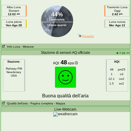
Alba Luna
Tramonto Luna
Domani
Oggi
44%
am
pm
12:02
2:42
Luminanza
Luna piena
Luna nuova
Ultimo quarto
Ven Ago 28
Mer Ago 12
Perseids
Info Luna
- Meteore
Stazione di sensori AQ ufficiale
am
7:00
48
Stazione
:
AQI
:
AQI:
epa
Rahway PM
48
pm25
NewJersey
1
o3
USA
12.1
no2
1.5
so2
Buona qualità dell'aria
Qualità dell'aria
- Pagina completa
- Mappa
Live-Webcam