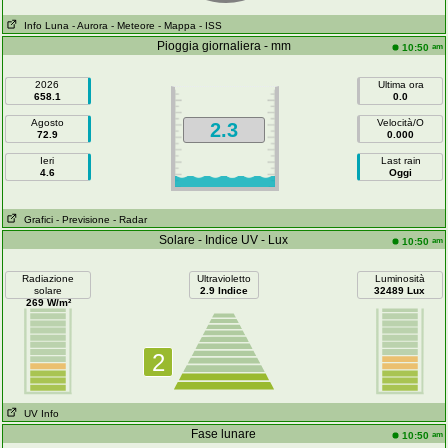
Info Luna
- Aurora
- Meteore
- Mappa
- ISS
Pioggia giornaliera - mm
am
10:50
2026
Ultima ora
658.1
0.0
Agosto
Velocità/O
2.3
72.9
0.000
Ieri
Last rain
4.6
Oggi
Grafici
- Previsione
- Radar
Solare - Indice UV - Lux
am
10:50
Radiazione
Ultravioletto
Luminosità
solare
2.9 Indice
32489 Lux
269 W/m²
2
UV Info
Fase lunare
am
10:50