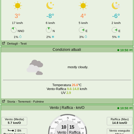
3°
-8°
4°
-6°
17 km/h
6 km/h
5 km/h
2 km/h
NNO
N
E
E
1%
2%
3%
5%
Dettagli
- Testi
Condizioni attuali
am
10:50
mostly cloudy.
Temperatura
26.6
°C
Vento-Raffica
9.6-14.8
km/h
UV
2.9
Storia
- Terremoti
- Fulmine
Vento | Raffica - km/O
am
10:50
N
Vento (Media)
Raffica (Max)
NNO
NNE
5.7 km/O
NO
NE
14.8 km/O
10
15
ONO
ENE
2 Bft
Vento eseguito
Vento
Raffica
O
E