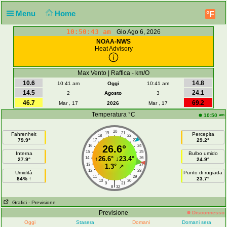
Menu
Home
°F
10:50:43 am
Gio Ago 6, 2026
NOAA-NWS
Heat Advisory
Max Vento | Raffica - km/O
10.6
14.8
10:41 am
Oggi
10:41 am
14.5
24.1
2
Agosto
3
46.7
69.2
Mar , 17
2026
Mar , 17
Temperatura °C
am
10:50
20
19
21
Fahrenheit
Percepita
18
22
79.9°
29.2°
17
23
16
26.6°
24
15
25
Interna
Bulbo umido
↑
26.6°
↓
23.4°
14
26
27.9°
24.9°
13
27
1.3°
↗
12
28
Umidità
Punto di rugiada
11
29
84% ↑
23.7°
10
30
|
9
31
8
32
Grafici
- Previsione
Previsione
Disconnesso
Oggi
Stasera
Domani
Domani sera