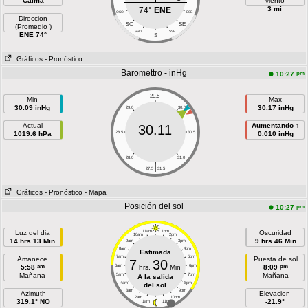
Calma
viento
3 mi
74°
ENE
OSO
ESE
Direccion
SO
SE
(Promedio )
SSO
SSE
ENE 74°
S
Gráficos
- Pronóstico
Baromettro - inHg
pm
10:27
29.5
Min
Max
30.09 inHg
30.17 inHg
29.0
30.0
Actual
Aumentando ↑
30.11
1019.6 hPa
28.5
30.5
0.010 inHg
28.0
31.0
|
27.5
31.5
Gráficos
- Pronóstico
- Mapa
Posición del sol
pm
10:27
Luz del dia
11am
1pm
Oscuridad
10am
2pm
14 hrs.13 Min
9 hrs.46 Min
9am
3pm
8am
4pm
Estimada
7am
5pm
Amanece
Puesta de sol
7
30
am
pm
5:58
6am
hrs.
Min
6pm
8:09
Mañana
Mañana
5am
7pm
A la salida
4am
8pm
del sol
3am
9pm
Azimuth
Elevacion
2am
10pm
319.1° NO
-21.9°
1am
11pm