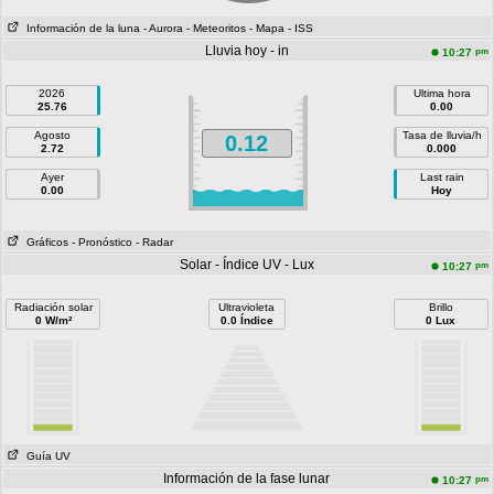
Información de la luna
- Aurora
- Meteoritos
- Mapa
- ISS
Lluvia hoy - in
pm
10:27
2026
Ultima hora
25.76
0.00
Agosto
Tasa de lluvia/h
0.12
2.72
0.000
Ayer
Last rain
0.00
Hoy
Gráficos
- Pronóstico
- Radar
Solar - Índice UV - Lux
pm
10:27
Radiación solar
Ultravioleta
Brillo
0 W/m²
0.0 Índice
0 Lux
Guía UV
Información de la fase lunar
pm
10:27