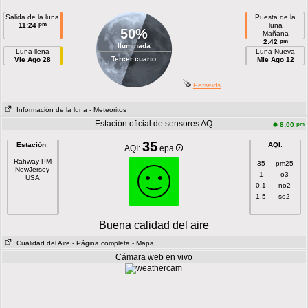
Salida de la luna
Puesta de la
pm
11:24
luna
50%
Mañana
pm
2:42
Iluminada
Luna llena
Luna Nueva
Tercer cuarto
Vie Ago 28
Mie Ago 12
Perseids
Información de la luna
- Meteoritos
Estación oficial de sensores AQ
pm
8:00
35
Estación
:
AQI
:
AQI:
epa
Rahway PM
35
pm25
NewJersey
1
o3
USA
0.1
no2
1.5
so2
Buena calidad del aire
Cualidad del Aire
- Página completa
- Mapa
Cámara web en vivo