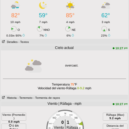
82°
59°
85°
62°
10 mph
7 mph
4 mph
3 mph
O
NNO
NE
S
0.03in 90%
7%
6%
23%
Detalles
- Textos
Cielo actual
pm
10:27
overcast.
Temperatura
75
°F
Velocidad del viento-Ráfaga
0-9.2
mph
Historia
- Terremoto
- Tormenta de rayos
Viento | Ráfaga - mph
pm
10:27
N
Viento (Promedio
Ráfaga (Max)
NNO
NNE
)
NO
NE
9.2 mph
0
1
0.0 mph
ONO
ENE
0 Bft
Distancia del
Viento
Ráfaga
O
E