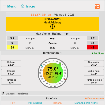
Menú
Inicio
°C
10:27:30 pm
Mie Ago 5, 2026
NOAA-NWS
Heat Advisory
Max Viento | Ráfaga - mph
5.2
9.2
3:51 pm
Hoy
3:51 pm
9
15
2
Agosto
3
29
43
Mar , 17
2026
Mar , 17
Temperatura °F
pm
10:27
70
68
72
Celsius
Sensación
66
74
23.9°
76.1°
64
76
62
75.0°
78
60
80
Interior
Bulbo húm.
↑
85.8°
↓
62.4°
58
82
80.6°
71.2°
56
84
-0.2°
↙
54
86
Humedad
Punto de rocío
52
88
82%
69.3°
50
90
|
48
92
46
94
Gráficos
- Pronóstico
Pronóstico
Desconectado
Hoy
Por la noche
Mañana
Mañana por la noche