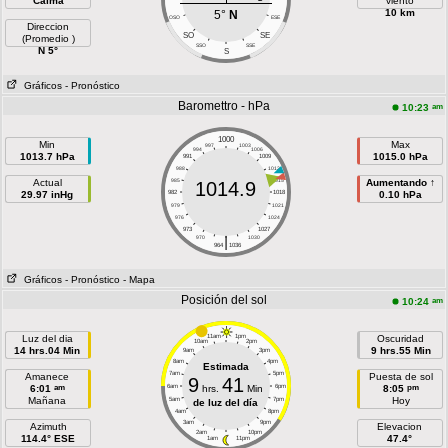
Calma
viento
10 km
5°
N
OSO
ESE
Direccion
SO
SE
(Promedio )
SSO
SSE
N 5°
S
Gráficos
- Pronóstico
Baromettro - hPa
am
10:23
1000
Min
Max
997
1003
994
1006
1013.7 hPa
1015.0 hPa
991
1009
988
1012
Actual
985
1015
Aumentando ↑
1014.9
29.97 inHg
982
1018
0.10 hPa
979
1021
976
1024
973
1027
|
970
1030
964
1036
Gráficos
- Pronóstico
- Mapa
Posición del sol
am
10:24
Luz del dia
11am
1pm
Oscuridad
10am
2pm
14 hrs.04 Min
9 hrs.55 Min
9am
3pm
8am
4pm
Estimada
7am
5pm
Amanece
Puesta de sol
9
41
am
pm
6:01
6am
hrs.
Min
6pm
8:05
Mañana
Hoy
5am
7pm
de luz del día
4am
8pm
3am
9pm
Azimuth
Elevacion
2am
10pm
114.4° ESE
47.4°
1am
11pm