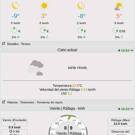
-9°
3°
-8°
5°
5 km/h
6 km/h
2 km/h
9 km/h
N
E
E
ESE
2%
2%
5%
5%
Detalles
- Textos
Cielo actual
am
10:23
partly cloudy.
Temperatura
27.8
°C
Velocidad del viento-Ráfaga
0-13
km/h
UVI
3.1
Historia
- Terremoto
- Tormenta de rayos
Viento | Ráfaga - kmh
am
10:23
N
Viento (Promedio
Ráfaga (Max)
NNO
NNE
)
NO
NE
13.0 kmh
0
9
0.9 kmh
ONO
ENE
0 Bft
Distancia del
Viento
Ráfaga
O
E