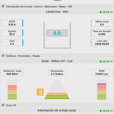
Información de la luna
- Aurora
- Meteoritos
- Mapa
- ISS
Lluvia hoy - mm
am
10:23
2026
Ultima hora
678.4
0.0
Agosto
Tasa de lluvia/h
0.0
93.2
0.000
Ayer
Last rain
0.3
2026-08-08
Gráficos
- Pronóstico
- Radar
Solar - Índice UV - Lux
am
10:23
Radiación solar
Ultravioleta
Brillo
608 W/m²
3.1 Índice
73432 Lux
3
Guía UV
Información de la fase lunar
am
10:24