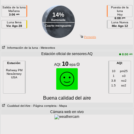
Salida de la luna
Puesta de la
Mañana
luna
14%
am
3:06
Hoy
pm
6:08
Iluminada
Luna llena
Luna Nueva
Cuarto menguante
Vie Ago 28
Mie Ago 12
Perseids
Información de la luna
- Meteoritos
Estación oficial de sensores AQ
am
8:00
10
Estación
:
AQI
:
AQI:
epa
Rahway PM
10
pm25
NewJersey
1
o3
USA
3.8
no2
1.5
so2
Buena calidad del aire
Cualidad del Aire
- Página completa
- Mapa
Cámara web en vivo