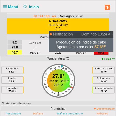
Menú
Inicio
°F
10:24:08 am
Dom Ago 9, 2026
NOAA-NWS
Heat Advisory
Notificacion
Domingo 10:24
am
Max Viento | Ráfaga - kmh
Precaución de índice de calor
8.2
13
12:41 am
Hoy
12:11 am
Agotamiento por calor
87.6°F
23.8
43.5
7
Agosto
7
46.7
69.2
Mar , 17
2026
Mar , 17
Temperatura °C
am
10:23
20
19
21
Fahrenheit
Índice de calor
18
22
82.0°
30.9°
17
23
16
27.8°
24
15
25
Interior
Bulbo húm.
↑
27.8°
↓
20.9°
14
26
27.8°
24.6°
13
27
2.0°
↗
12
28
Humedad
Punto de rocío
11
29
75% ↓
22.9°
10
30
|
9
31
8
32
Gráficos
- Pronóstico
Pronóstico
Desconectado
Por la noche
Mañana
Mañana por la noche
Miércoles