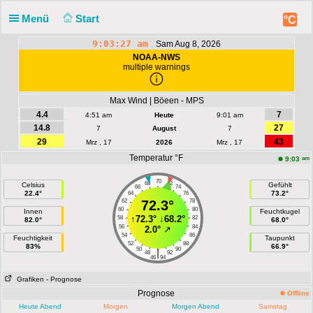
Menü
Start
°C
9:03:27 am
Sam Aug 8, 2026
NOAA-NWS
multiple warnings
Max Wind | Böeen - MPS
4.4
7
4:51 am
Heute
9:01 am
14.8
27
7
August
7
29
43
Mrz , 17
2026
Mrz , 17
Temperatur °F
am
9:03
70
68
72
Celsius
Gefühlt
66
74
22.4°
73.2°
64
76
62
72.3°
78
60
80
Innen
Feuchtkugel
↑
72.3°
↓
68.2°
58
82
82.0°
68.0°
56
84
2.0°
↗
54
86
Feuchtigkeit
Taupunkt
52
88
83%
66.9°
50
90
|
48
92
46
94
Grafiken
- Prognose
Prognose
Offline
Heute Abend
Morgen
Morgen Abend
Samstag