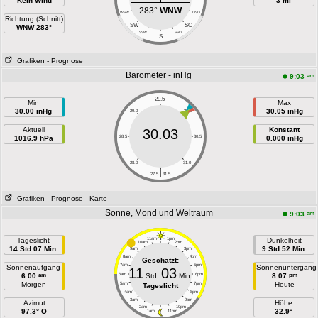
Kein Wind
3 mi
283°
WNW
WSW
OSO
Richtung (Schnitt)
SW
SO
WNW 283°
SSW
SSO
S
Grafiken
- Prognose
Barometer - inHg
am
9:03
29.5
Min
Max
30.00 inHg
30.05 inHg
29.0
30.0
Aktuell
Konstant
30.03
1016.9 hPa
28.5
30.5
0.000 inHg
28.0
31.0
|
27.5
31.5
Grafiken
- Prognose
- Karte
Sonne, Mond und Weltraum
am
9:03
Tageslicht
11am
1pm
Dunkelheit
10am
2pm
14 Std.07 Min.
9 Std.52 Min.
9am
3pm
8am
4pm
Geschätzt:
7am
5pm
Sonnenaufgang
Sonnenuntergang
11
03
am
pm
6:00
6am
Std.
Min.
6pm
8:07
Morgen
Heute
5am
7pm
Tageslicht
4am
8pm
3am
9pm
Azimut
Höhe
2am
10pm
97.3° O
32.9°
1am
11pm