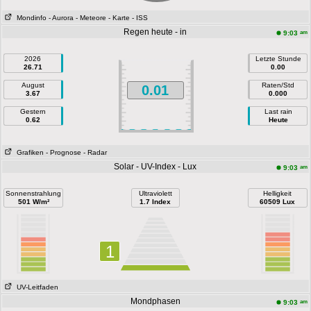
Mondinfo
- Aurora
- Meteore
- Karte
- ISS
Regen heute - in
am
9:03
2026
Letzte Stunde
26.71
0.00
August
Raten/Std
0.01
3.67
0.000
Gestern
Last rain
0.62
Heute
Grafiken
- Prognose
- Radar
Solar - UV-Index - Lux
am
9:03
Sonnenstrahlung
Ultraviolett
Helligkeit
501 W/m²
1.7 Index
60509 Lux
1
UV-Leitfaden
Mondphasen
am
9:03