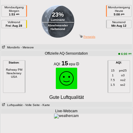
Mondaufgang
Monduntergang
Morgen
Heute
23%
am
pm
1:53
5:08
Luminanz
Vollmond
Neumond
Abnehmender
Frei Aug 28
Mit Aug 12
Halbmond
Perseids
Mondinfo
- Meteore
Offizielle AQ-Sensorstation
am
6:00
15
Station
:
AQI
:
AQI:
epa
Rahway PM
15
pm25
NewJersey
1
o3
USA
7.5
no2
1.5
so2
Gute Luftqualität
Luftqualität
- Volle Seite
- Karte
Live-Webcam