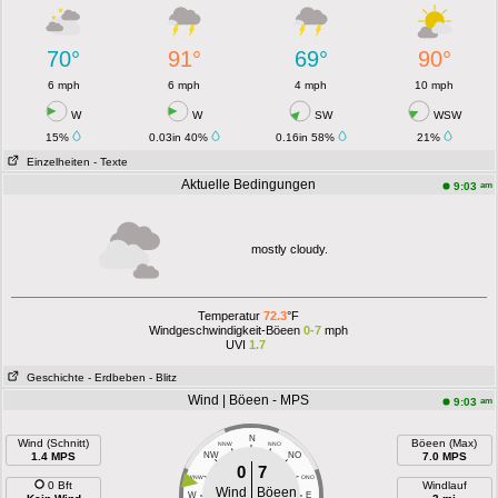
70°
91°
69°
90°
6 mph
6 mph
4 mph
10 mph
W
W
SW
WSW
15%
0.03in 40%
0.16in 58%
21%
Einzelheiten
- Texte
Aktuelle Bedingungen
am
9:03
mostly cloudy.
Temperatur
72.3
°F
Windgeschwindigkeit-Böeen
0-7
mph
UVI
1.7
Geschichte
- Erdbeben
- Blitz
Wind | Böeen - MPS
am
9:03
N
Wind (Schnitt)
Böeen (Max)
NNW
NNO
1.4 MPS
NW
NO
7.0 MPS
0
7
WNW
ONO
0 Bft
Windlauf
Wind
Böeen
W
E