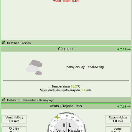
wufct_pt-BR_s.txt
Detalhes
- Textos
Céu atual
am
7:13
partly cloudy - shallow fog.
Temperatura
18.2
°C
Velocidade do vento-Rajada
0-1
m/s
Histórico
- Terremotos
- Relâmpago
Vento | Rajada - m/s
am
7:13
N
Vento (Méd )
Rajada (Max)
NNO
NNL
0.0 m/s
NO
NL
1.0 m/s
0
1
ONO
LNL
0 Bft
Vento
Vento
Rajada
O
E