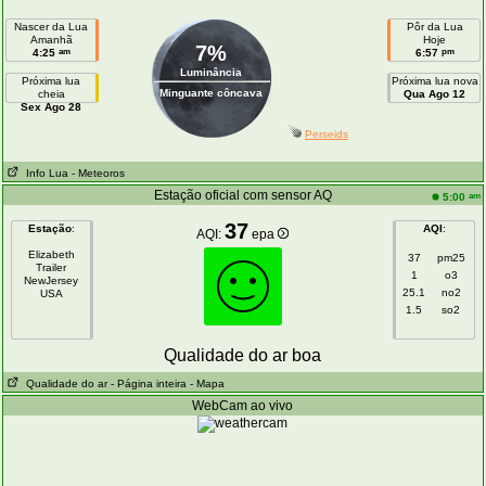
Nascer da Lua
Pôr da Lua
Amanhã
Hoje
7%
am
pm
4:25
6:57
Luminância
Próxima lua
Próxima lua nova
Minguante côncava
cheia
Qua Ago 12
Sex Ago 28
Perseids
Info Lua
- Meteoros
Estação oficial com sensor AQ
am
5:00
37
Estação
:
AQI
:
AQI:
epa
Elizabeth
37
pm25
Trailer
1
o3
NewJersey
25.1
no2
USA
1.5
so2
Qualidade do ar boa
Qualidade do ar
- Página inteira
- Mapa
WebCam ao vivo