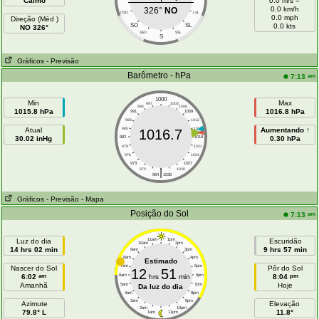
Calmo
0.0 m/s =
0.0 km/h
326°
NO
OSO
LSL
0.0 mph
Direção (Méd )
SO
SL
0.0 kts
NO 326°
SSO
SSL
S
Gráficos
- Previsão
Barômetro - hPa
am
7:13
1000
Min
Max
997
1003
994
1006
1015.8 hPa
1016.8 hPa
991
1009
988
1012
Atual
985
1015
Aumentando ↑
1016.7
30.02 inHg
982
1018
0.30 hPa
979
1021
976
1024
973
1027
|
970
1030
964
1036
Gráficos
- Previsão
- Mapa
Posição do Sol
am
7:13
Luz do dia
11am
1pm
Escuridão
10am
2pm
14 hrs 02 min
9 hrs 57 min
9am
3pm
8am
4pm
Estimado
7am
5pm
Nascer do Sol
Pôr do Sol
12
51
am
pm
6:02
6am
hrs
min
6pm
8:04
Amanhã
Hoje
5am
7pm
Da luz do dia
4am
8pm
3am
9pm
Azimute
Elevação
2am
10pm
79.8° L
11.8°
1am
11pm