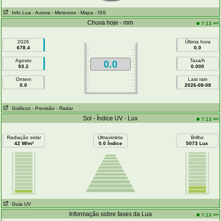
Info Lua
- Aurora
- Meteoros
- Mapa
- ISS
Chuva hoje - mm
am
7:13
2026
Última hora
678.4
0.0
Agosto
Taxa/h
0.0
93.2
0.000
Ontem
Last rain
0.0
2026-08-08
Gráficos
- Previsão
- Radar
Sol - Índice UV - Lux
am
7:13
Radiação solar
Ultravioleta
Brilho
42 W/m²
0.0 Índice
5073 Lux
Guia UV
Informação sobre fases da Lua
am
7:13