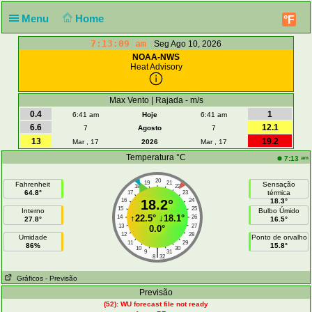
Menu
Home
°F
7:13:09 am
Seg Ago 10, 2026
NOAA-NWS
Heat Advisory
Max Vento | Rajada - m/s
0.4
1
6:41 am
Hoje
6:41 am
6.6
12.1
7
Agosto
7
13
19.2
Mar , 17
2026
Mar , 17
Temperatura °C
am
7:13
20
19
21
Fahrenheit
Sensação
18
22
64.8°
térmica
17
23
16
18.2°
24
18.3°
15
25
Interno
Bulbo Úmido
↑
22.5°
↓
18.1°
14
26
27.8°
16.5°
13
27
0.0°
12
28
Umidade
Ponto de orvalho
11
29
86%
15.8°
10
30
|
9
31
8
32
Gráficos
- Previsão
Previsão
(52): WU forecast file not ready