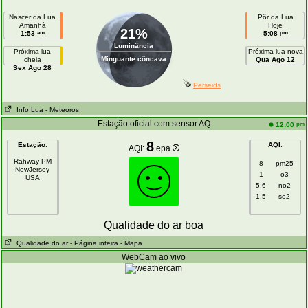
Nascer da Lua
Pôr da Lua
Amanhã
Hoje
21%
am
pm
1:53
5:08
Luminância
Próxima lua
Próxima lua nova
Minguante côncava
cheia
Qua Ago 12
Sex Ago 28
Perseids
Info Lua
- Meteoros
Estação oficial com sensor AQ
pm
12:00
8
Estação
:
AQI
:
AQI:
epa
Rahway PM
8
pm25
NewJersey
1
o3
USA
5.6
no2
1.5
so2
Qualidade do ar boa
Qualidade do ar
- Página inteira
- Mapa
WebCam ao vivo