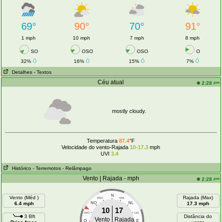
69°
90°
70°
91°
1 mph
10 mph
7 mph
8 mph
SO
OSO
OSO
O
32%
16%
15%
7%
Detalhes
- Textos
Céu atual
pm
2:28
mostly cloudy.
Temperatura
87.4
°F
Velocidade do vento-Rajada
10-17.3
mph
UVI
3.4
Histórico
- Terremotos
- Relâmpago
Vento | Rajada - mph
pm
2:28
N
Vento (Méd )
Rajada (Max)
NNO
NNL
6.4 mph
NO
NL
17.3 mph
10
17
ONO
LNL
3 Bft
Distância do
Vento
Rajada
O
E