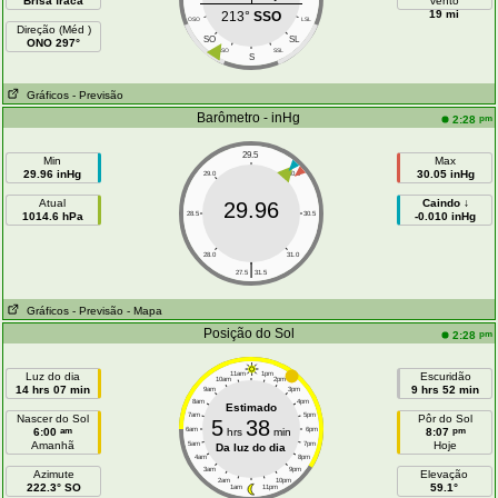
Brisa fraca
vento
19 mi
213°
SSO
OSO
LSL
Direção (Méd )
SO
SL
ONO 297°
SSO
SSL
S
Gráficos
- Previsão
Barômetro - inHg
pm
2:28
29.5
Min
Max
29.96 inHg
30.05 inHg
29.0
30.0
Atual
Caindo ↓
29.96
1014.6 hPa
28.5
30.5
-0.010 inHg
28.0
31.0
|
27.5
31.5
Gráficos
- Previsão
- Mapa
Posição do Sol
pm
2:28
Luz do dia
11am
1pm
Escuridão
10am
2pm
14 hrs 07 min
9 hrs 52 min
9am
3pm
8am
4pm
Estimado
7am
5pm
Nascer do Sol
Pôr do Sol
5
38
am
pm
6:00
6am
hrs
min
6pm
8:07
Amanhã
Hoje
5am
7pm
Da luz do dia
4am
8pm
3am
9pm
Azimute
Elevação
2am
10pm
222.3° SO
59.1°
1am
11pm