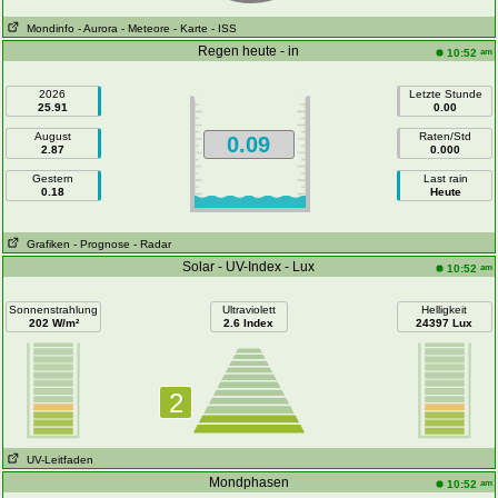
Mondinfo
- Aurora
- Meteore
- Karte
- ISS
Regen heute - in
am
10:52
2026
Letzte Stunde
25.91
0.00
August
Raten/Std
0.09
2.87
0.000
Gestern
Last rain
0.18
Heute
Grafiken
- Prognose
- Radar
Solar - UV-Index - Lux
am
10:52
Sonnenstrahlung
Ultraviolett
Helligkeit
202 W/m²
2.6 Index
24397 Lux
2
UV-Leitfaden
Mondphasen
am
10:52