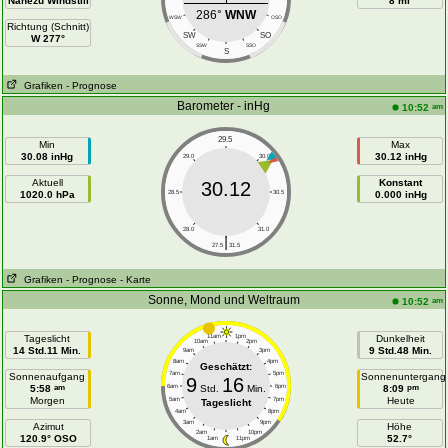
Nahezu Windstill
8 mi
286°
WNW
WSW
OSO
Richtung (Schnitt)
SW
SO
W 277°
SSW
SSO
S
Grafiken
- Prognose
Barometer - inHg
am
10:52
29.5
Min
Max
30.08 inHg
30.12 inHg
29.0
30.0
Aktuell
Konstant
30.12
1020.0 hPa
28.5
30.5
0.000 inHg
28.0
31.0
|
27.5
31.5
Grafiken
- Prognose
- Karte
Sonne, Mond und Weltraum
am
10:52
Tageslicht
11am
1pm
Dunkelheit
10am
2pm
14 Std.11 Min.
9 Std.48 Min.
9am
3pm
8am
4pm
Geschätzt:
7am
5pm
Sonnenaufgang
Sonnenuntergang
9
16
am
pm
5:58
6am
Std.
Min.
6pm
8:09
Morgen
Heute
5am
7pm
Tageslicht
4am
8pm
3am
9pm
Azimut
Höhe
2am
10pm
120.9° OSO
52.7°
1am
11pm