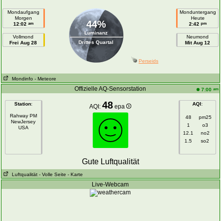
Mondaufgang
Monduntergang
Morgen
Heute
44%
am
pm
12:02
2:42
Luminanz
Vollmond
Neumond
Drittes Quartal
Frei Aug 28
Mit Aug 12
Perseids
Mondinfo
- Meteore
Offizielle AQ-Sensorstation
am
7:00
48
Station
:
AQI
:
AQI:
epa
Rahway PM
48
pm25
NewJersey
1
o3
USA
12.1
no2
1.5
so2
Gute Luftqualität
Luftqualität
- Volle Seite
- Karte
Live-Webcam