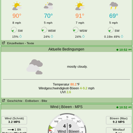
90°
70°
91°
69°
8 mph
5 mph
7 mph
5 mph
SW
WSW
WSW
SW
15%
24%
24%
0.19in 49%
Einzelheiten
- Texte
Aktuelle Bedingungen
am
10:52
mostly cloudy.
Temperatur
80.1
°F
Windgeschwindigkeit-Böeen
4-9.2
mph
UVI
2.6
Geschichte
- Erdbeben
- Blitz
Wind | Böeen - MPS
am
10:52
N
Wind (Schnitt)
Böeen (Max)
NNW
NNO
3.2 MPS
NW
NO
9.2 MPS
4
9
WNW
ONO
1 Bft
Windlauf
Wind
Böeen
W
E