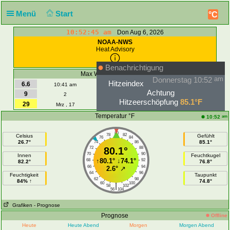
Menü
Start
°C
10:52:45 am
Don Aug 6, 2026
NOAA-NWS
Heat Advisory
Benachrichtigung
Max Wind | Böeen - MPS
Donnerstag 10:52
am
Hitzeindex
6.6
9.2
10:41 am
Heute
10:41 am
Achtung
9
15
2
August
3
Hitzeerschöpfung
85.1°F
29
43
Mrz , 17
2026
Mrz , 17
Temperatur °F
am
10:52
80
78
82
Celsius
Gefühlt
76
84
26.7°
85.1°
74
86
72
80.1°
88
70
90
Innen
Feuchtkugel
↑
80.1°
↓
74.1°
68
92
82.2°
76.8°
66
94
2.6°
↗
64
96
Feuchtigkeit
Taupunkt
62
98
84% ↑
74.8°
60
100
|
58
102
56
104
Grafiken
- Prognose
Prognose
Offline
Heute
Heute Abend
Morgen
Morgen Abend