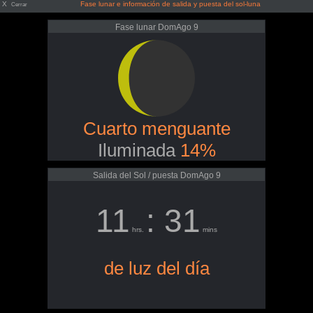
X
Fase lunar e información de salida y puesta del sol-luna
Cerrar
Fase lunar DomAgo 9
Cuarto menguante
Iluminada
14%
Salida del Sol / puesta DomAgo 9
11
: 31
hrs.
mins
de luz del día