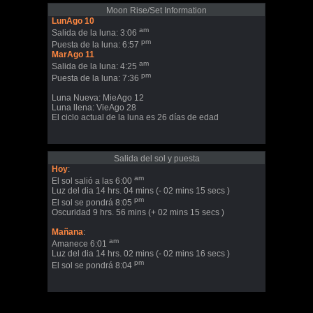
Moon Rise/Set Information
LunAgo 10
am
Salida de la luna: 3:06
pm
Puesta de la luna: 6:57
MarAgo 11
am
Salida de la luna: 4:25
pm
Puesta de la luna: 7:36
Luna Nueva: MieAgo 12
Luna llena: VieAgo 28
El ciclo actual de la luna es 26 días de edad
Salida del sol y puesta
Hoy
:
am
El sol salió a las 6:00
Luz del dia 14 hrs. 04 mins (- 02 mins 15 secs )
pm
El sol se pondrá 8:05
Oscuridad 9 hrs. 56 mins (+ 02 mins 15 secs )
Mañana
:
am
Amanece 6:01
Luz del dia 14 hrs. 02 mins (- 02 mins 16 secs )
pm
El sol se pondrá 8:04