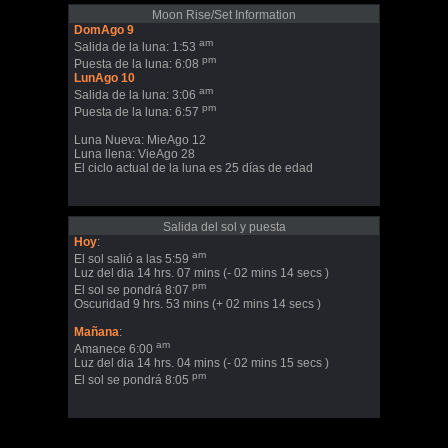
Moon Rise/Set Information
DomAgo 9
am
Salida de la luna: 1:53
pm
Puesta de la luna: 6:08
LunAgo 10
am
Salida de la luna: 3:06
pm
Puesta de la luna: 6:57
Luna Nueva: MieAgo 12
Luna llena: VieAgo 28
El ciclo actual de la luna es 25 días de edad
Salida del sol y puesta
Hoy
:
am
El sol salió a las 5:59
Luz del dia 14 hrs. 07 mins (- 02 mins 14 secs )
pm
El sol se pondrá 8:07
Oscuridad 9 hrs. 53 mins (+ 02 mins 14 secs )
Mañana
:
am
Amanece 6:00
Luz del dia 14 hrs. 04 mins (- 02 mins 15 secs )
pm
El sol se pondrá 8:05