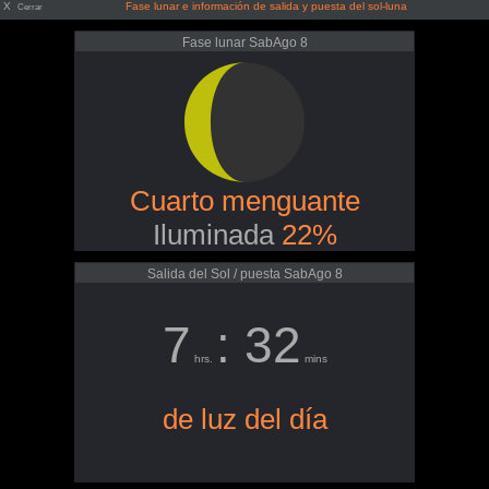
X
Fase lunar e información de salida y puesta del sol-luna
Cerrar
Fase lunar SabAgo 8
Cuarto menguante
Iluminada
22%
Salida del Sol / puesta SabAgo 8
7
: 32
hrs.
mins
de luz del día