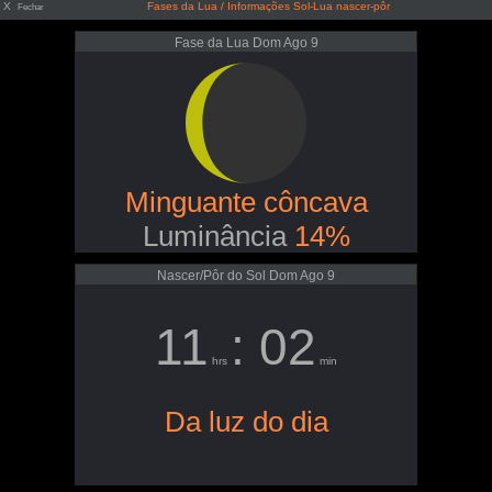
X
Fases da Lua / Informações Sol-Lua nascer-pôr
Fechar
Fase da Lua Dom Ago 9
Minguante côncava
Luminância
14%
Nascer/Pôr do Sol Dom Ago 9
11
: 02
hrs
min
Da luz do dia