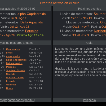
Eventos activos en el cielo
tos actuales @ 2026-08-07
Próximos eventos
 meteoritos:
alpha Capricornids
Lluvias de meteoritos:
Souther
Visible
Jul 3 - Ago 15
Visible
Sep 10 - Nov 19
Páxima
O
de meteoritos:
Delta Aquariids
Lluvias de meteoritos:
Ori
Visible
Jul 12 - Ago 22
Visible
Oct 2 - Nov 7
Páxima
Oct
as de meteoritos:
Perseids
Lluvias de meteoritos:
Norther
 17 - Ago 26
Páxima Ago 12 > 14
Visible
Oct 20 - Dic 9
Páxima
Nov
uvias de meteoros anuales
Guía
Los meteoritos son una visión más gen
e 12
Quadrantids
↑ Ene 3 > 5
durante el octavo día, aunque los mete
y 1
Lyrids
↑ Abr 21 > 23
entretienen en el ambiente en cualqui
y 29
eta Aquariids
↑ May 5 > 7
del día. Se ajustan a su posición y se c
 15
alpha Capricornids
↑ Jul 29 > 31
mitad de la parte desde el amanecer y a
o 22
Delta Aquariids
↑ Jul 29 > 31
o 26
Perseids
↑ Ago 12 > 14
Gracias a la luz de la luna, la luz de la
ov 19
Southern Taurids
↑ Oct 9 > 11
dificultar la visualización. Las lluvias 
 7
Orionids
↑ Oct 21 > 23
ven mejor lejos de las luces de la ciuda
 9
Northern Taurids
↑ Nov 11 > 13
 1
Leonids
↑ Nov 16 > 18
18
Geminids
↑ Dic 13 > 15
 27
Ursids
↑ Dic 21 > 23
os proporcionados por IMO
Wikipedia