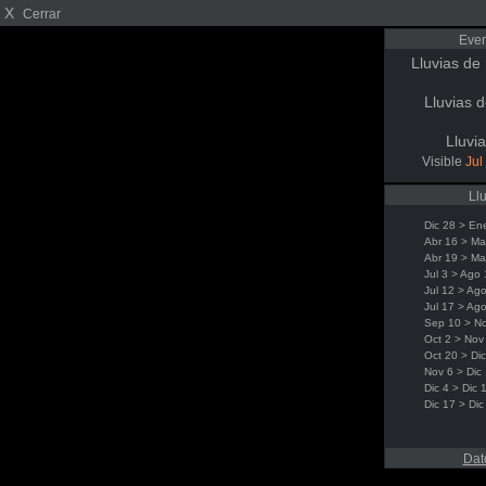
X
Cerrar
Even
Lluvias de
Lluvias 
Lluvi
Visible
Jul
Ll
Dic 28 > En
Abr 16 > Ma
Abr 19 > Ma
Jul 3 > Ago
Jul 12 > Ag
Jul 17 > Ag
Sep 10 > N
Oct 2 > Nov
Oct 20 > Dic
Nov 6 > Dic
Dic 4 > Dic 
Dic 17 > Dic
Dat