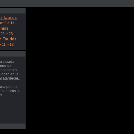
n Taurids
ct 9 > 11
onids
 21 > 23
n Taurids
 11 > 13
eralizada
oros se
er momento
olocan en la
l atardecer..
 luna puede
de meteoros se
d.