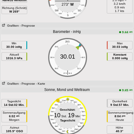
Nahezu Windstill
2.0 mph =
3.2 km/h
273°
W
WSW
OSO
0.9 m/s
Richtung (Schnitt)
SW
SO
1.7 kts
W 269°
SSW
SSO
S
Grafiken
- Prognose
Barometer - inHg
am
9:44
29.5
Min
Max
30.00 inHg
30.03 inHg
29.0
30.0
Aktuell
Konstant
30.01
1016.3 hPa
28.5
30.5
0.000 inHg
28.0
31.0
|
27.5
31.5
Grafiken
- Prognose
- Karte
Sonne, Mond und Weltraum
am
9:45
Tageslicht
11am
1pm
Dunkelheit
10am
2pm
14 Std.02 Min.
9 Std.57 Min.
9am
3pm
8am
4pm
Geschätzt:
7am
5pm
Sonnenaufgang
Sonnenuntergang
10
19
am
pm
6:02
6am
Std.
Min.
6pm
8:04
Morgen
Heute
5am
7pm
Tageslicht
4am
8pm
3am
9pm
Azimut
Höhe
2am
10pm
105.9° OSO
40.3°
1am
11pm