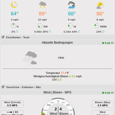
64°
89°
68°
88°
0 mph
10 mph
6 mph
8 mph
N
SW
W
WNW
2%
0.06in 35%
0.24in 44%
24%
Einzelheiten
- Texte
Aktuelle Bedingungen
am
9:44
clear.
Temperatur
77.4
°F
Windgeschwindigkeit-Böeen
2-3.5
mph
UVI
2.0
Geschichte
- Erdbeben
- Blitz
Wind | Böeen - MPS
am
9:44
N
Wind (Schnitt)
Böeen (Max)
NNW
NNO
0.5 MPS
NW
NO
3.5 MPS
2
4
WNW
ONO
1 Bft
Wind
Wind
Böeen
W
E