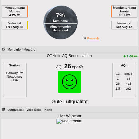
Mondaufgang
Monduntergang
Morgen
Heute
7%
am
pm
4:25
6:57
Luminanz
Vollmond
Neumond
Abnehmender
Frei Aug 28
Mit Aug 12
Halbmond
Perseids
Mondinfo
- Meteore
Offizielle AQ-Sensorstation
am
7:00
26
Station
:
AQI
:
AQI:
epa
Rahway PM
13
pm25
NewJersey
1
o3
USA
26
no2
1.5
so2
Gute Luftqualität
Luftqualität
- Volle Seite
- Karte
Live-Webcam