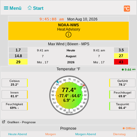
Menü
Start
°C
9:45:08 am
Mon Aug 10, 2026
NOAA-NWS
Heat Advisory
Max Wind | Böeen - MPS
1.7
3.5
9:41 am
Heute
9:41 am
14.8
27
7
August
7
29
43
Mrz , 17
2026
Mrz , 17
Temperatur °F
am
9:44
70
68
72
Celsius
Gefühlt
66
74
25.2°
78.1°
64
76
62
77.4°
78
60
80
Innen
Feuchtkugel
↑
77.4°
↓
64.6°
58
82
81.0°
69.8°
56
84
6.9°
↗
54
86
Feuchtigkeit
Taupunkt
52
88
69% ↓
66.4°
50
90
|
48
92
46
94
Grafiken
- Prognose
Prognose
Offline
Heute Abend
Morgen
Morgen Abend
Dienstag