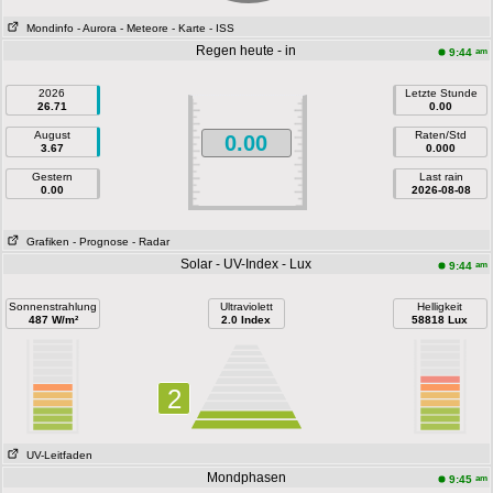
Mondinfo
- Aurora
- Meteore
- Karte
- ISS
Regen heute - in
am
9:44
2026
Letzte Stunde
26.71
0.00
August
Raten/Std
0.00
3.67
0.000
Gestern
Last rain
0.00
2026-08-08
Grafiken
- Prognose
- Radar
Solar - UV-Index - Lux
am
9:44
Sonnenstrahlung
Ultraviolett
Helligkeit
487 W/m²
2.0 Index
58818 Lux
2
UV-Leitfaden
Mondphasen
am
9:45