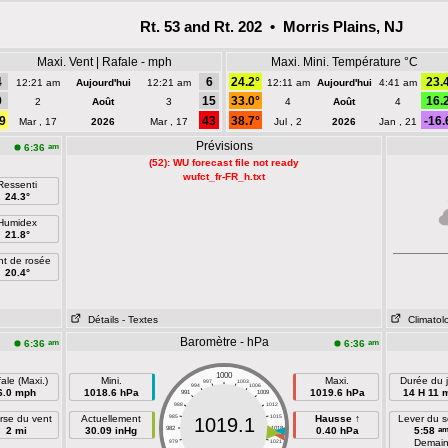
Rt. 53 and Rt. 202 • Morris Plains, NJ
Maxi. Vent | Rafale - mph
Maxi. Mini. Température °C
4
6
24.2°
23.
12:21 am
Aujourd'hui
12:21 am
12:11 am
Aujourd'hui
4:41 am
9
15
33.0°
16.
2
Août
3
4
Août
4
9
43
38.7°
-16.
Mar , 17
2026
Mar , 17
Jul , 2
2026
Jan , 21
Prévisions
am
6:36
(52): WU forecast file not ready
wufct_fr-FR_h.txt
Ressenti
24.3°
Humidex
21.8°
nt de rosée
20.4°
Détails
- Textes
Climatol
Baromètre - hPa
am
am
6:36
6:36
1000
ale (Maxi.)
Mini.
Maxi.
Durée du j
997
1003
994
1006
6.0 mph
1018.6 hPa
1019.6 hPa
14 H 11 
991
1009
988
1012
rse du vent
Actuellement
985
1015
Hausse ↑
Lever du so
1019.1
a
2 mi
30.09 inHg
982
1018
0.40 hPa
5:58
Demai
979
1021