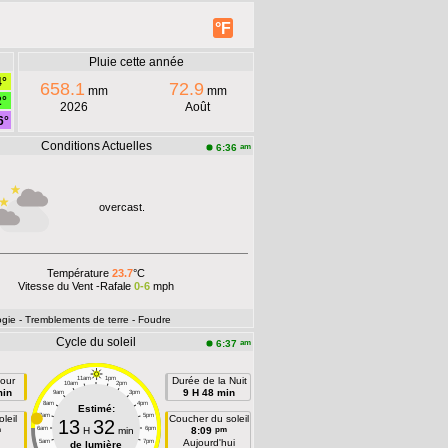
°F
Pluie cette année
4°
658.1
72.9
mm
mm
2°
2026
Août
6°
Conditions Actuelles
am
6:36
overcast.
Température
23.7
°C
Vitesse du Vent -Rafale
0-6
mph
ogie
- Tremblements de terre
- Foudre
Cycle du soleil
am
6:37
our
11am
1pm
Durée de la Nuit
10am
2pm
min
9 H 48 min
9am
3pm
8am
4pm
Estimé:
7am
5pm
leil
Coucher du soleil
13
32
m
pm
6am
H
min
6pm
8:09
n
Aujourd'hui
5am
7pm
de lumière