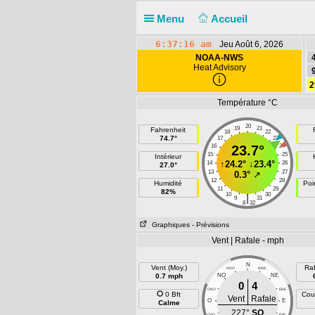
Menu
Accueil
6:37:16 am
Jeu Août 6, 2026
NOAA-NWS
Heat Advisory
2
Température °C
20
19
21
Fahrenheit
18
22
74.7°
17
23
16
23.7°
24
15
25
Intérieur
↑
24.2°
↓
23.4°
14
26
27.0°
13
27
0.3°
↗
12
28
Humidité
Poi
11
29
82%
10
30
|
9
31
8
32
Graphiques
- Prévisions
Vent | Rafale - mph
N
Vent (Moy.)
Raf
NNO
NNE
0.7 mph
NO
NE
0
4
ONO
ENE
0 Bft
Cou
Vent
Rafale
O
E
Calme
227°
SO
OSO
ESE