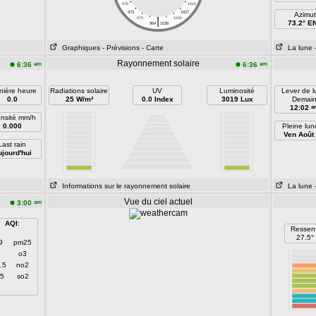
976
1024
973
1027
Azimut
|
970
1030
73.2° E
964
1036
Graphiques
- Prévisions
- Carte
La lune
Rayonnement solaire
am
am
6:36
6:36
nière heure
Radiations solaire
UV
Luminosité
Lever de 
0.0
25 W/m²
0.0 Index
3019 Lux
Demai
a
12:02
ensité mm/h
0.000
Pleine lun
Ven Août
Last rain
jourd'hui
Informations sur le rayonnement solaire
La lune
Vue du ciel actuel
am
3:00
AQI
:
Ressent
27.5°
9
pm25
1
o3
.5
no2
.5
so2