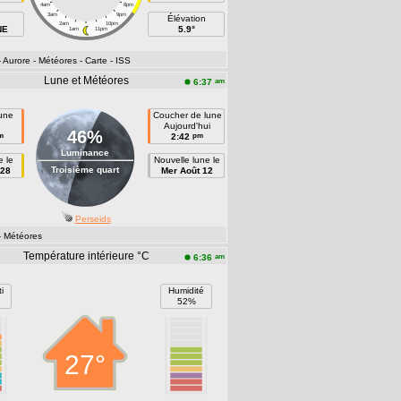
4am
8pm
3am
9pm
Élévation
2am
10pm
NE
5.9°
1am
11pm
- Aurore
- Météores
- Carte
- ISS
Lune et Météores
am
6:37
lune
Coucher de lune
n
Aujourd'hui
46%
m
pm
2:42
Luminance
e le
Nouvelle lune le
Troisième quart
 28
Mer Août 12
Perseids
- Météores
Température intérieure °C
am
6:36
i
Humidité
52%
27°