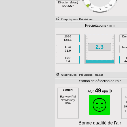
Direction (Moy.)
SO
SE
SO 227°
SSO
SSE
S
Graphiques
- Prévisions
Précipitations - mm
2026
Der
658.1
2.3
Août
Int
72.9
Hier
4.6
Au
Graphiques
- Prévisions
- Radar
Station de détection de l'air
49
Station
:
AQI:
epa
Rahway PM
4
NewJersey
USA
19
1
Bonne qualité de l'air