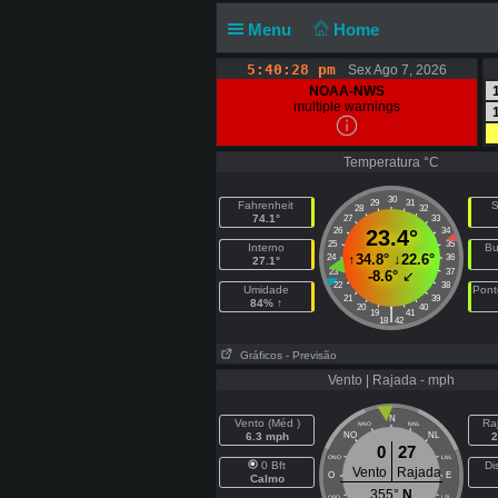
Menu
Home
5:40:28 pm
Sex Ago 7, 2026
NOAA-NWS
multiple warnings
Temperatura °C
30
29
31
Fahrenheit
S
28
32
74.1°
27
33
26
23.4°
34
25
35
Interno
Bu
↑
34.8°
↓
22.6°
24
36
27.1°
23
37
-8.6°
↙
22
38
Umidade
Pont
21
39
84% ↑
20
40
|
19
41
18
42
Gráficos
- Previsão
Vento | Rajada - mph
N
Vento (Méd )
Ra
NNO
NNL
6.3 mph
NO
NL
2
0
27
ONO
LNL
0 Bft
Di
Vento
Rajada
O
E
Calmo
355°
N
OSO
LSL