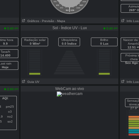
976
1024
973
1027
Azimut
|
970
1030
269° 
964
1036
Gráficos
- Previsão
- Mapa
Info Lua
Sol - Índice UV - Lux
pm
pm
5:40
5:40
ltima hora
Radiação solar
Ultravioleta
Brilho
Nascer da
9.9
0 W/m²
0.0 Índice
0 Lux
Amanh
a
12:51
Taxa/h
14.400
Próxima 
cheia
Sex Ago 
Last rain
Hoje
Guia UV
Info Lua
WebCam ao vivo
pm
2:00
AQI
:
Sensaç
térmic
4
pm25
27.9°
1
o3
.9
no2
.5
so2