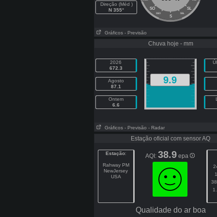
Direção (Méd )
SO
SL
N 355°
SSO
SSL
S
Gráficos
- Previsão
Chuva hoje - mm
2026
Ú
672.3
9.9
Agosto
87.1
Ontem
6.6
Gráficos
- Previsão
- Radar
Estação oficial com sensor AQ
38.9
Estação
:
AQI:
epa
Rahway PM
2
NewJersey
USA
38
1
Qualidade do ar boa