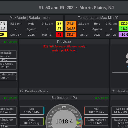
Rt. 53 and Rt. 202 • Morris Plains, NJ
Max Vento | Rajada - mph
Temperaturas Máx-Min °C
14.8
27
34.8°
22.6
5:31 pm
Hoje
5:31 pm
2:11 pm
Hoje
5:51 am
14.8
27
34.8°
16.2
7
Agosto
7
7
Agosto
4
29
43
38.7°
-16.6
Mar , 17
2026
Mar , 17
Jul , 2
2026
Jan , 21
Previsão
pm
5:40
(52): WU forecast file not ready
wufct_pt-BR_h.txt
ensação
térmica
24.0°
lbo Úmido
21.1°
o de orvalho
20.6°
Detalhes
- Textos
Histórico
Barômetro - hPa
pm
pm
5:40
5:40
1000
jada (Max)
Min
Max
Luz do d
997
1003
994
1006
7.0 mph
1015.8 hPa
1020.2 hPa
14 hrs 09
991
1009
988
1012
stância do
Atual
985
1015
Aumentando ↑
Nascer do
1018.4
a
vento
30.07 inHg
982
1018
1.90 hPa
5:59
14 mi
Amanh
979
1021