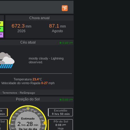
°F
Chuva anual
°
672.3
87.1
mm
mm
°
2026
Agosto
°
Céu atual
pm
5:40
mostly cloudy - Lightning
observed.
Temperatura
23.4
°C
Velocidade do vento-Rajada
0-27
mph
- Terremotos
- Relâmpago
Posição do Sol
pm
5:40
ia
11am
1pm
Escuridão
10am
2pm
 min
9 hrs 50 min
9am
3pm
8am
4pm
Estimado
7am
5pm
 Sol
Pôr do Sol
2
28
m
pm
6am
hrs
min
6pm
8:08
ã
Hoje
5am
7pm
Da luz do dia