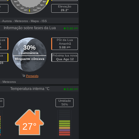
4am
8pm
3am
9pm
e
Elevação
2am
10pm
O
26.2°
1am
11pm
- Aurora
- Meteoros
- Mapa
- ISS
Informação sobre fases da Lua
pm
5:40
 Lua
Pôr da Lua
ã
Amanhã
30%
m
pm
5:08
Luminância
lua
Próxima lua nova
Minguante côncava
Qua Ago 12
28
Perseids
- Meteoros
Temperatura interna °C
pm
5:40
ão
Umidade
a
56%
27°