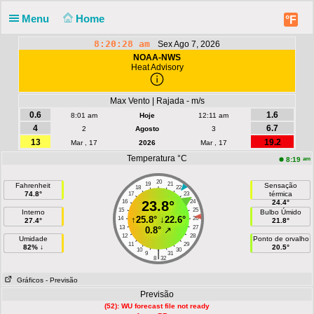
Menu
Home
°F
8:20:29 am
Sex Ago 7, 2026
NOAA-NWS
Heat Advisory
Max Vento | Rajada - m/s
0.6
1.6
8:01 am
Hoje
12:11 am
4
6.7
2
Agosto
3
13
19.2
Mar , 17
2026
Mar , 17
Temperatura °C
am
8:19
20
19
21
Fahrenheit
Sensação
18
22
74.8°
térmica
17
23
16
23.8°
24
24.4°
15
25
Interno
Bulbo Úmido
↑
25.8°
↓
22.6°
14
26
27.4°
21.8°
13
27
0.8°
↗
12
28
Umidade
Ponto de orvalho
11
29
82% ↓
20.5°
10
30
|
9
31
8
32
Gráficos
- Previsão
Previsão
(52): WU forecast file not ready