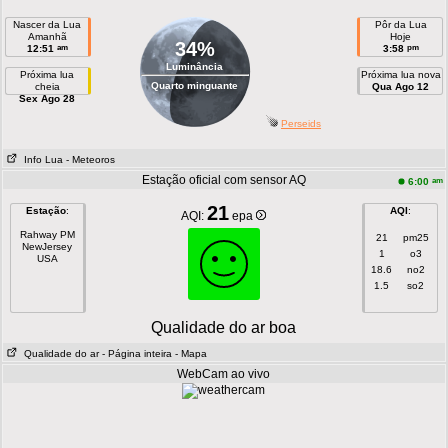
Nascer da Lua
Pôr da Lua
Amanhã
Hoje
34%
am
pm
12:51
3:58
Luminância
Próxima lua
Próxima lua nova
Quarto minguante
cheia
Qua Ago 12
Sex Ago 28
Perseids
Info Lua
- Meteoros
Estação oficial com sensor AQ
am
6:00
21
Estação
:
AQI
:
AQI:
epa
Rahway PM
21
pm25
NewJersey
1
o3
USA
18.6
no2
1.5
so2
Qualidade do ar boa
Qualidade do ar
- Página inteira
- Mapa
WebCam ao vivo