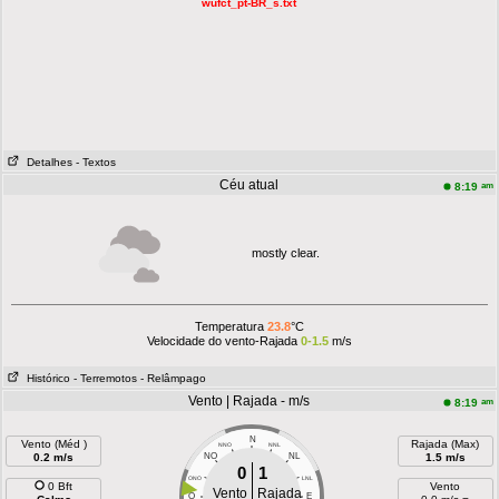
wufct_pt-BR_s.txt
Detalhes
- Textos
Céu atual
am
8:19
mostly clear.
Temperatura
23.8
°C
Velocidade do vento-Rajada
0-1.5
m/s
Histórico
- Terremotos
- Relâmpago
Vento | Rajada - m/s
am
8:19
N
Vento (Méd )
Rajada (Max)
NNO
NNL
0.2 m/s
NO
NL
1.5 m/s
0
1
ONO
LNL
0 Bft
Vento
Vento
Rajada
O
E