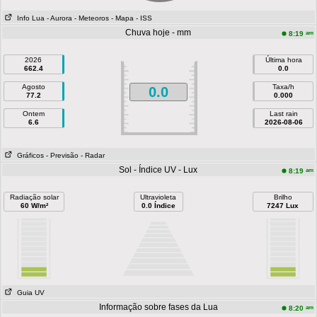
Info Lua
- Aurora
- Meteoros
- Mapa
- ISS
Chuva hoje - mm
am
8:19
2026
Última hora
662.4
0.0
Agosto
Taxa/h
0.0
77.2
0.000
Ontem
Last rain
6.6
2026-08-06
Gráficos
- Previsão
- Radar
Sol - Índice UV - Lux
am
8:19
Radiação solar
Ultravioleta
Brilho
60 W/m²
0.0 Índice
7247 Lux
Guia UV
Informação sobre fases da Lua
am
8:20