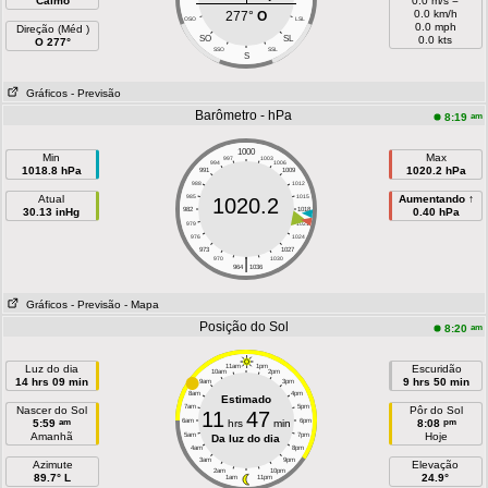
Calmo
0.0 m/s =
0.0 km/h
277°
O
OSO
LSL
0.0 mph
Direção (Méd )
SO
SL
0.0 kts
O 277°
SSO
SSL
S
Gráficos
- Previsão
Barômetro - hPa
am
8:19
1000
Min
Max
997
1003
994
1006
1018.8 hPa
1020.2 hPa
991
1009
988
1012
Atual
985
1015
Aumentando ↑
1020.2
30.13 inHg
982
1018
0.40 hPa
979
1021
976
1024
973
1027
|
970
1030
964
1036
Gráficos
- Previsão
- Mapa
Posição do Sol
am
8:20
Luz do dia
11am
1pm
Escuridão
10am
2pm
14 hrs 09 min
9 hrs 50 min
9am
3pm
8am
4pm
Estimado
7am
5pm
Nascer do Sol
Pôr do Sol
11
47
am
pm
5:59
6am
hrs
min
6pm
8:08
Amanhã
Hoje
5am
7pm
Da luz do dia
4am
8pm
3am
9pm
Azimute
Elevação
2am
10pm
89.7° L
24.9°
1am
11pm