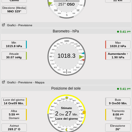
Calmo
22 km
257°
OSO
OSO
ESE
Direzione (Media)
SW
SE
NNO 329°
SSW
SSE
S
Grafici
- Previsione
Barometro - hPa
pm
5:41
1000
Min
Max
997
1003
994
1006
1015.8 hPa
1020.2 hPa
991
1009
988
1012
Attuale
985
1015
Aumentando ↑
1018.3
30.07 inHg
982
1018
1.90 hPa
979
1021
976
1024
973
1027
|
970
1030
964
1036
Grafici
- Previsione
- Mappa
Posizione del sole
pm
5:41
Luce del giorno
11am
1pm
Buio
10am
2pm
14 Ore09 Min.
9 Ore50 Min.
9am
3pm
8am
4pm
Stimato
7am
5pm
Alba
Tramonto
2
27
am
pm
5:59
6am
Ore
Min.
6pm
8:08
Domani
Oggi
5am
7pm
Luce del giorno
4am
8pm
3am
9pm
Azimut
Elevazione
2am
10pm
269.2° O
26°
1am
11pm