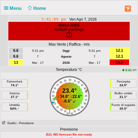
Menu
Home
°F
5:41:09 pm
Ven Ago 7, 2026
NOAA-NWS
multiple warnings
Max Vento | Raffica - m/s
6.6
12.1
5:31 pm
Oggi
5:31 pm
6.6
12.1
7
Agosto
7
13
19.2
Mar , 17
2026
Mar , 17
Temperatura °C
pm
5:41
30
29
31
Fahrenheit
Percepita
28
32
74.1°
24.0°
27
33
26
23.4°
34
25
35
Interna
Bulbo umido
↑
34.8°
↓
22.6°
24
36
27.1°
21.1°
23
37
-8.6°
↙
22
38
Umidità
Punto di rugiada
21
39
84% ↑
20.5°
20
40
|
19
41
18
42
Grafici
- Previsione
Previsione
(52): WU forecast file not ready