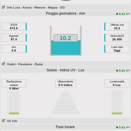
Info Luna
- Aurora
- Meteore
- Mappa
- ISS
Pioggia giornaliera - mm
pm
5:41
2026
Ultima ora
672.6
10.2
Agosto
Velocità/O
10.2
87.4
26.400
Ieri
Last rain
6.6
Oggi
Grafici
- Previsione
- Radar
Solare - Indice UV - Lux
pm
5:41
Radiazione
Ultravioletto
Luminosità
solare
0.0 Indice
0 Lux
0 W/m²
UV Info
Fase lunare
pm
5:41