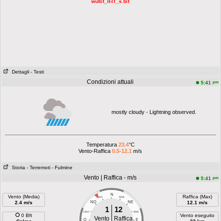
wufct_it-IT_s.txt
Dettagli
- Testi
Condizioni attuali
pm
5:41
mostly cloudy - Lightning observed.
Temperatura
23.4
°C
Vento-Raffica
0.5-12.1
m/s
Storia
- Terremoti
- Fulmine
Vento | Raffica - m/s
pm
5:41
N
Vento (Media)
Raffica (Max)
NNO
NNE
2.4 m/s
NO
NE
12.1 m/s
1
12
ONO
ENE
0 Bft
Vento eseguito
Vento
Raffica
O
E