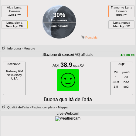
Alba Luna
Tramonto Luna
Domani
Domani
30%
am
pm
12:51
5:08
Luminanza
Luna piena
Luna nuova
Luna calante
Ven Ago 28
Mer Ago 12
Perseids
Info Luna
- Meteore
Stazione di sensori AQ ufficiale
pm
2:00
38.9
Stazione
:
AQI
:
AQI:
epa
Rahway PM
24
pm25
NewJersey
1
o3
USA
38.9
no2
1.5
so2
Buona qualità dell'aria
Qualità dell'aria
- Pagina completa
- Mappa
Live-Webcam