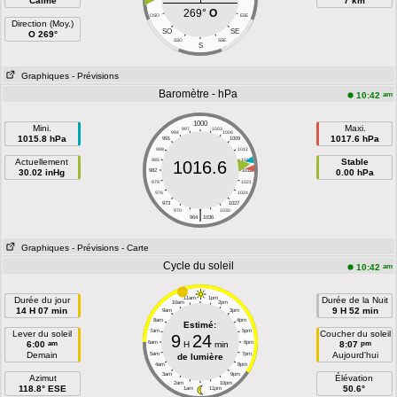
Calme
7 km
269°
O
OSO
ESE
Direction (Moy.)
SO
SE
O 269°
SSO
SSE
S
Graphiques
- Prévisions
Baromètre - hPa
am
10:42
1000
Mini.
Maxi.
997
1003
994
1006
1015.8 hPa
1017.6 hPa
991
1009
988
1012
Actuellement
985
1015
Stable
1016.6
30.02 inHg
982
1018
0.00 hPa
979
1021
976
1024
973
1027
|
970
1030
964
1036
Graphiques
- Prévisions
- Carte
Cycle du soleil
am
10:42
Durée du jour
11am
1pm
Durée de la Nuit
10am
2pm
14 H 07 min
9 H 52 min
9am
3pm
8am
4pm
Estimé:
7am
5pm
Lever du soleil
Coucher du soleil
9
24
am
pm
6:00
6am
H
min
6pm
8:07
Demain
Aujourd'hui
5am
7pm
de lumière
4am
8pm
3am
9pm
Azimut
Élévation
2am
10pm
118.8° ESE
50.6°
1am
11pm