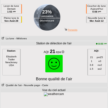
Lever de lune
Coucher de lune
Demain
Aujourd'hui
23%
am
pm
1:53
5:08
Luminance
Pleine lune le
Nouvelle lune le
Décroissant
Ven Août 28
Mer Août 12
Perseids
La lune
- Météores
Station de détection de l'air
am
8:00
21
Station
:
AQI
:
AQI:
epa
Elizabeth
21
pm25
Trailer
1
o3
NewJersey
3.8
no2
USA
1.5
so2
Bonne qualité de l'air
Qualité de l'air
- Nouvelle page
- Carte
Vue du ciel actuel