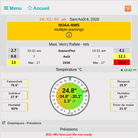
Menu
Accueil
°F
10:42:46 am
Sam Août 8, 2026
NOAA-NWS
multiple warnings
Maxi. Vent | Rafale - m/s
2.7
4.1
10:31 am
Aujourd'hui
10:31 am
6.6
12.1
7
Août
7
13
19.2
Mar , 17
2026
Mar , 17
Température °C
am
10:42
20
19
21
Fahrenheit
Ressenti
18
22
76.6°
25.5°
17
23
16
24.8°
24
15
25
Intérieur
Humidex
↑
24.8°
↓
20.1°
14
26
27.9°
22.7°
13
27
1.3°
↗
12
28
Humidité
Point de rosée
11
29
82%
21.5°
10
30
|
9
31
8
32
Graphiques
- Prévisions
Prévisions
(52): WU forecast file not ready