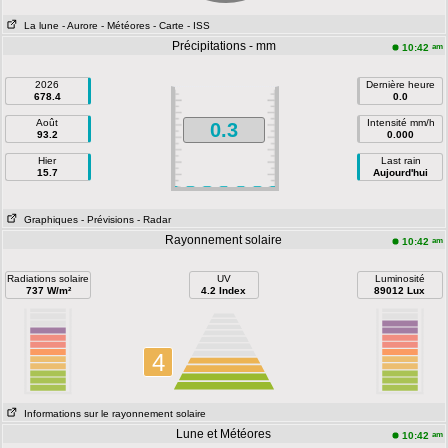
La lune
- Aurore
- Météores
- Carte
- ISS
Précipitations - mm
am
10:42
2026
Dernière heure
678.4
0.0
Août
Intensité mm/h
0.3
93.2
0.000
Hier
Last rain
15.7
Aujourd'hui
Graphiques
- Prévisions
- Radar
Rayonnement solaire
am
10:42
Radiations solaire
UV
Luminosité
737 W/m²
4.2 Index
89012 Lux
4
Informations sur le rayonnement solaire
Lune et Météores
am
10:42