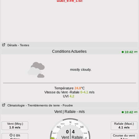
wufct_fr-FR_s.txt
Détails
- Textes
Conditions Actuelles
am
10:42
mostly cloudy.
Température
24.8
°C
Vitesse du Vent -Rafale
0-4.1
m/s
UVI
4.2
Climatologie
- Tremblements de terre
- Foudre
Vent | Rafale - m/s
am
10:42
N
Vent (Moy.)
Rafale (Maxi.)
NNO
NNE
1.0 m/s
NO
NE
4.1 m/s
0
4
ONO
ENE
0 Bft
Course du vent
Vent
Rafale
O
E