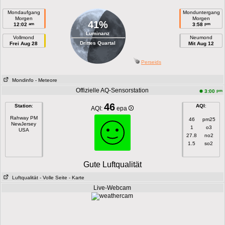
Mondaufgang
Monduntergang
Morgen
Morgen
41%
am
pm
12:02
3:58
Luminanz
Vollmond
Neumond
Drittes Quartal
Frei Aug 28
Mit Aug 12
Perseids
Mondinfo
- Meteore
Offizielle AQ-Sensorstation
pm
3:00
46
Station
:
AQI
:
AQI:
epa
Rahway PM
46
pm25
NewJersey
1
o3
USA
27.8
no2
1.5
so2
Gute Luftqualität
Luftqualität
- Volle Seite
- Karte
Live-Webcam