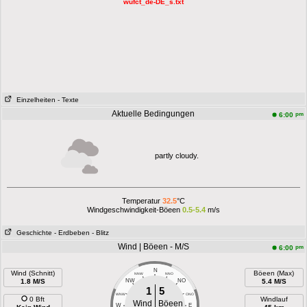
wufct_de-DE_s.txt
Einzelheiten
- Texte
Aktuelle Bedingungen
pm
6:00
partly cloudy.
Temperatur
32.5
°C
Windgeschwindigkeit-Böeen
0.5-5.4
m/s
Geschichte
- Erdbeben
- Blitz
Wind | Böeen - M/S
pm
6:00
N
Wind (Schnitt)
Böeen (Max)
NNW
NNO
1.8 M/S
NW
NO
5.4 M/S
1
5
WNW
ONO
0 Bft
Windlauf
Wind
Böeen
W
E