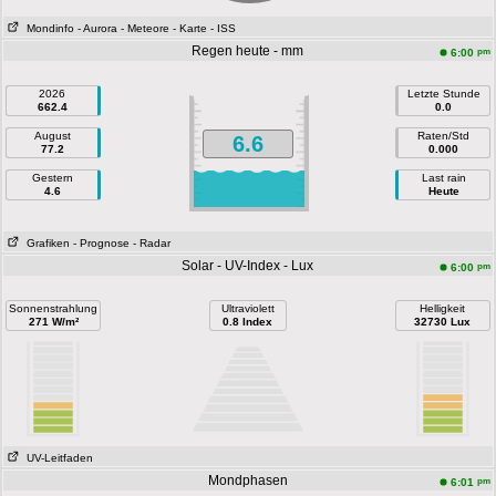
Mondinfo
- Aurora
- Meteore
- Karte
- ISS
Regen heute - mm
pm
6:00
2026
Letzte Stunde
662.4
0.0
August
Raten/Std
6.6
77.2
0.000
Gestern
Last rain
4.6
Heute
Grafiken
- Prognose
- Radar
Solar - UV-Index - Lux
pm
6:00
Sonnenstrahlung
Ultraviolett
Helligkeit
271 W/m²
0.8 Index
32730 Lux
UV-Leitfaden
Mondphasen
pm
6:01