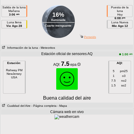
Salida de la luna
Puesta de la
Mañana
luna
16%
am
3:06
Hoy
pm
6:08
Iluminada
Luna llena
Luna Nueva
Cuarto menguante
Vie Ago 28
Mie Ago 12
Perseids
Información de la luna
- Meteoritos
Estación oficial de sensores AQ
am
1:00
7.5
Estación
:
AQI
:
AQI:
epa
Rahway PM
5
pm25
NewJersey
1
o3
USA
7.5
no2
1.5
so2
Buena calidad del aire
Cualidad del Aire
- Página completa
- Mapa
Cámara web en vivo