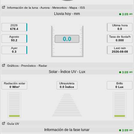
Información de la luna
- Aurora
- Meteoritos
- Mapa
- ISS
Lluvia hoy - mm
am
3:09
2026
Ultima hora
678.4
0.0
Agosto
Tasa de lluvia/h
0.0
93.2
0.000
Ayer
Last rain
0.3
2026-08-08
Gráficos
- Pronóstico
- Radar
Solar - Índice UV - Lux
am
3:09
Radiación solar
Ultravioleta
Brillo
0 W/m²
0.0 Índice
0 Lux
Guía UV
Información de la fase lunar
am
3:09