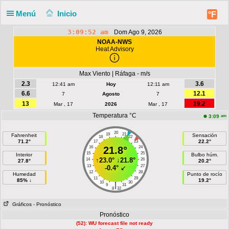
Menú
Inicio
°F
3:09:52 am
Dom Ago 9, 2026
NOAA-NWS
Heat Advisory
Max Viento | Ráfaga - m/s
2.3
3.6
12:41 am
Hoy
12:11 am
6.6
12.1
7
Agosto
7
13
19.2
Mar , 17
2026
Mar , 17
Temperatura °C
am
3:09
20
19
21
Fahrenheit
Sensación
18
22
71.2°
22.2°
17
23
16
21.8°
24
15
25
Interior
Bulbo húm.
↑
23.0°
↓
21.8°
14
26
27.8°
20.2°
13
27
-0.4°
↙
12
28
Humedad
Punto de rocío
11
29
85% ↓
19.2°
10
30
|
9
31
8
32
Gráficos
- Pronóstico
Pronóstico
(52): WU forecast file not ready