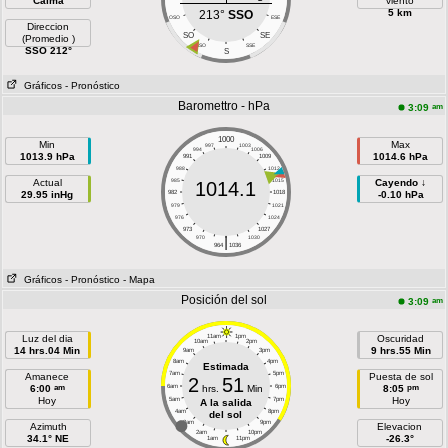
Calma
viento
5 km
213°
SSO
OSO
ESE
Direccion
SO
SE
(Promedio )
SSO
SSE
SSO 212°
S
Gráficos
- Pronóstico
Baromettro - hPa
am
3:09
1000
Min
Max
997
1003
994
1006
1013.9 hPa
1014.6 hPa
991
1009
988
1012
Actual
985
1015
Cayendo ↓
1014.1
29.95 inHg
982
1018
-0.10 hPa
979
1021
976
1024
973
1027
|
970
1030
964
1036
Gráficos
- Pronóstico
- Mapa
Posición del sol
am
3:09
Luz del dia
11am
1pm
Oscuridad
10am
2pm
14 hrs.04 Min
9 hrs.55 Min
9am
3pm
8am
4pm
Estimada
7am
5pm
Amanece
Puesta de sol
2
51
am
pm
6:00
6am
hrs.
Min
6pm
8:05
Hoy
Hoy
5am
7pm
A la salida
4am
8pm
del sol
3am
9pm
Azimuth
Elevacion
2am
10pm
34.1° NE
-26.3°
1am
11pm