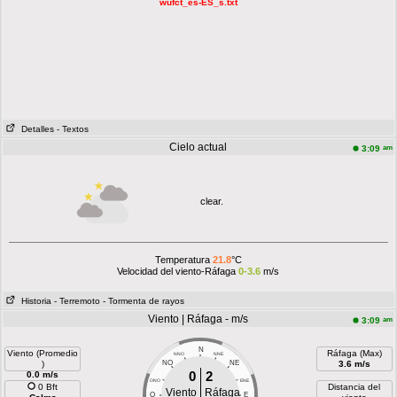
wufct_es-ES_s.txt
Detalles
- Textos
Cielo actual
am
3:09
clear.
Temperatura
21.8
°C
Velocidad del viento-Ráfaga
0-3.6
m/s
Historia
- Terremoto
- Tormenta de rayos
Viento | Ráfaga - m/s
am
3:09
N
Viento (Promedio
Ráfaga (Max)
NNO
NNE
)
NO
NE
3.6 m/s
0
2
0.0 m/s
ONO
ENE
0 Bft
Distancia del
Viento
Ráfaga
O
E