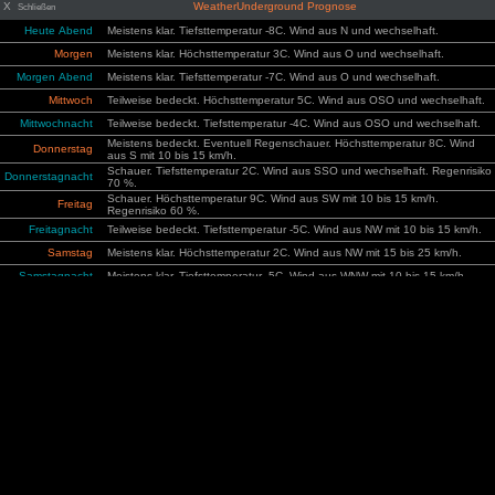
X
WeatherUnderground Prognose
Schließen
Heute Abend
Meistens klar. Tiefsttemperatur -8C. Wind aus N und wechselhaft.
Morgen
Meistens klar. Höchsttemperatur 3C. Wind aus O und wechselhaft.
Morgen Abend
Meistens klar. Tiefsttemperatur -7C. Wind aus O und wechselhaft.
Mittwoch
Teilweise bedeckt. Höchsttemperatur 5C. Wind aus OSO und wechselhaft.
Mittwochnacht
Teilweise bedeckt. Tiefsttemperatur -4C. Wind aus OSO und wechselhaft.
Meistens bedeckt. Eventuell Regenschauer. Höchsttemperatur 8C. Wind
Donnerstag
aus S mit 10 bis 15 km/h.
Schauer. Tiefsttemperatur 2C. Wind aus SSO und wechselhaft. Regenrisiko
Donnerstagnacht
70 %.
Schauer. Höchsttemperatur 9C. Wind aus SW mit 10 bis 15 km/h.
Freitag
Regenrisiko 60 %.
Freitagnacht
Teilweise bedeckt. Tiefsttemperatur -5C. Wind aus NW mit 10 bis 15 km/h.
Samstag
Meistens klar. Höchsttemperatur 2C. Wind aus NW mit 15 bis 25 km/h.
Samstagnacht
Meistens klar. Tiefsttemperatur -5C. Wind aus WNW mit 10 bis 15 km/h.