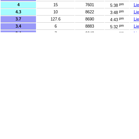
pm
4
15
7601
Li
5:38
pm
4.3
10
8622
Li
3:48
pm
3.7
127.6
8690
Li
4:43
pm
3.4
6
8883
Li
5:32
pm
3.4
7
9043
Li
5:22
pm
3.9
10
9044
Li
3:51
pm
3.9
10
9046
Li
3:48
pm
2.6
8
9411
Li
4:01
pm
2.8
5
9460
Li
6:45
pm
2.6
10
9938
Li
5:09
pm
3.2
8
10093
Li
6:27