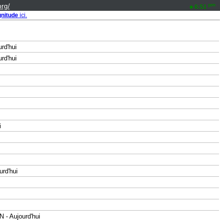
rg/
pm
6:51
nitude
ici.
rd'hui
rd'hui
i
rd'hui
- Aujourd'hui