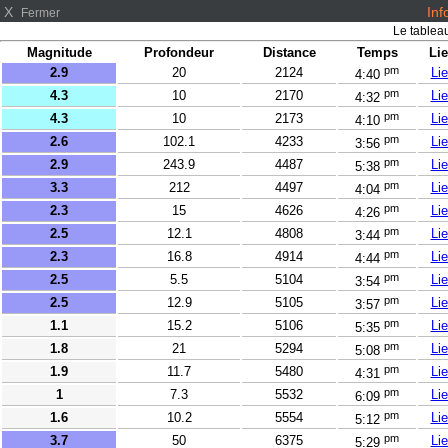
X
Inf
Fermer
Le tableau
Magnitude
Profondeur
Distance
Temps
Li
pm
2.9
20
2124
Li
4:40
pm
4.3
10
2170
Li
4:32
pm
4.3
10
2173
Li
4:10
pm
2.6
102.1
4233
Li
3:56
pm
2.9
243.9
4487
Li
5:38
pm
3.3
212
4497
Li
4:04
pm
2.3
15
4626
Li
4:26
pm
2.5
12.1
4808
Li
3:44
pm
2.3
16.8
4914
Li
4:44
pm
2.5
5.5
5104
Li
3:54
pm
2.5
12.9
5105
Li
3:57
pm
1.1
15.2
5106
Li
5:35
pm
1.8
21
5294
Li
5:08
pm
1.9
11.7
5480
Li
4:31
pm
1
7.3
5532
Li
6:09
pm
1.6
10.2
5554
Li
5:12
pm
3.7
50
6375
Li
5:29